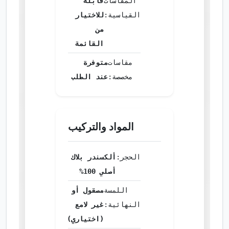
المقاسات
قابلة
القياسية:
للاختيار
من
القائمة
مقاسات
متوفرة
مخصصة:
عند الطلب
المواد والتركيب
الحجر:
ألكسندر بلاك
أصلي 100%
اللمسة
مصقول أو
النهائية:
غير لامع
(اختياري)