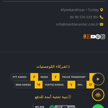
Afyonkarahisar / Turkey
+90 533 576 90 96
info@marblecenter.com.tr
شركاء اللوجستيات
P
F
T
PTT KARGO
FEDEX
TRUCK TRANSPORT
M
Y
D
MNG KARGO
YURTIÇI KARGO
DHL
بنية تحتية آمنة للدفع
256-BIT