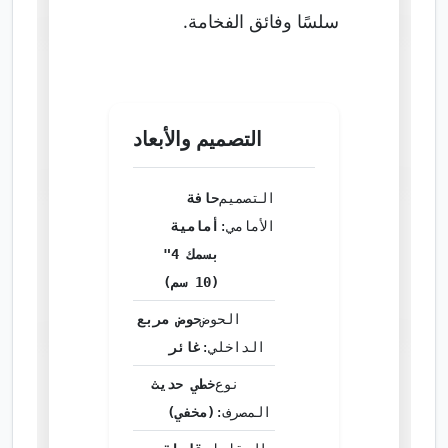
سلسًا وفائق الفخامة.
التصميم والأبعاد
التصميم
حافة
الأمامي:
أمامية
بسمك 4"
(10 سم)
الحوض
حوض مربع
الداخلي:
غائر
نوع
خطي حديث
المصرف:
(مخفي)