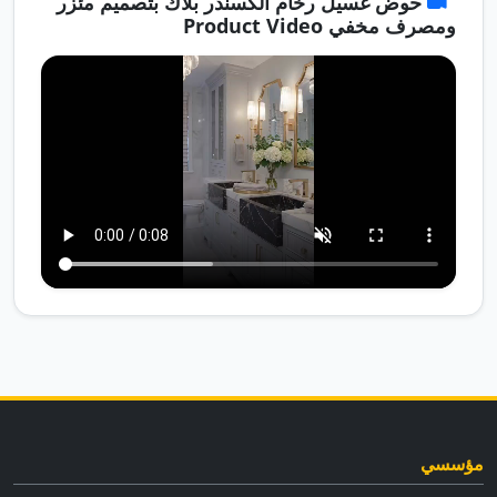
حوض غسيل رخام ألكسندر بلاك بتصميم مئزر
ومصرف مخفي Product Video
مؤسسي