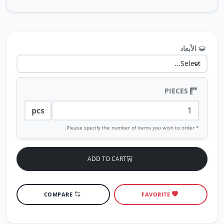
الأبعاد
PIECES
pcs
* Please specify the number of items you wish to order.
ADD TO CART
COMPARE
FAVORITE