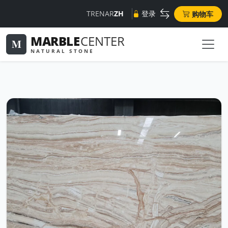
TR
EN
AR
ZH
登录
购物车
MARBLE
CENTER
M
NATURAL STONE