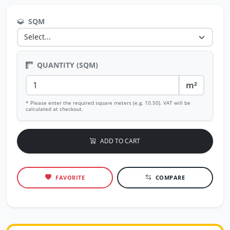
SQM
QUANTITY (SQM)
m²
* Please enter the required square meters (e.g. 10.50). VAT will be
calculated at checkout.
ADD TO CART
FAVORITE
COMPARE