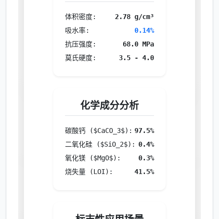
体积密度:
2.78 g/cm³
吸水率:
0.14%
抗压强度:
68.0 MPa
莫氏硬度:
3.5 - 4.0
化学成分分析
碳酸钙 ($CaCO_3$):
97.5%
二氧化硅 ($SiO_2$):
0.4%
氧化镁 ($MgO$):
0.3%
烧失量 (LOI):
41.5%