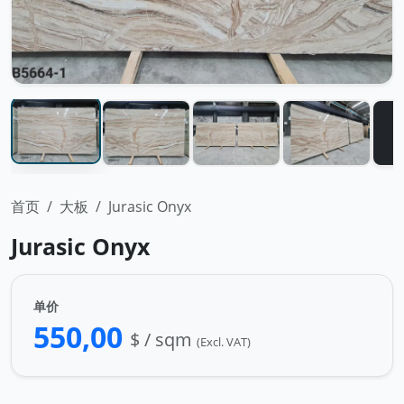
首页
大板
Jurasic Onyx
Jurasic Onyx
单价
550,00
$ / sqm
(Excl. VAT)