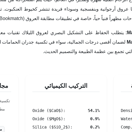
ا عروق أرجوانية وبنفسجية وسوداء فريدة تنتشر كخيوط العنكبوت. تمن
ت مظهراً فنياً حياً، خاصة في تطبيقات مطابقة العروق (Bookmatch).
يتطلب الحفاظ على التشكيل البصري لعروق الليلاك تقنيات مع
Ma
لضمان أقصى درجات الجمالية، سواء في تكسية جدران الحمامات الف
التي تجمع بين عظمة الطبيعة والتصميم الحديث.
التركيب الكيميائي
مجال
تكسية 
مطا
Oxide ($CaO$):
54.1%
Dens
Oxide ($MgO$):
0.9%
Wate
Silica ($SiO_2$):
0.2%
Comp
مط