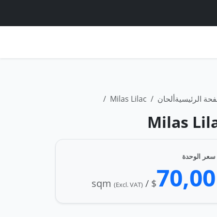
حة الرئيسية
ألحان
Milas Lilac
Milas Lil
سعر الوحدة
70,00
$ / sqm
(Excl. VAT)