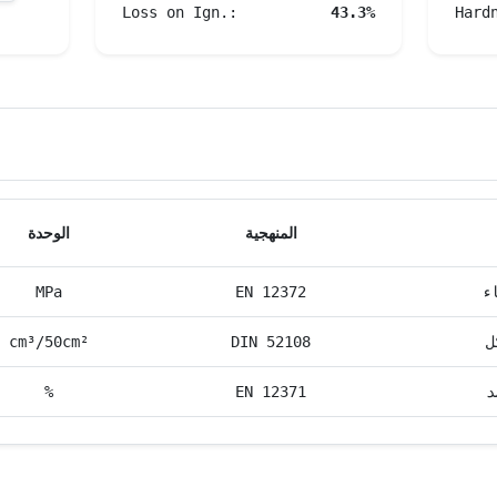
Loss on Ign.:
43.3%
Hard
المنهجية
الوحدة
ء
EN 12372
MPa
ل
DIN 52108
cm³/50cm²
د
EN 12371
%