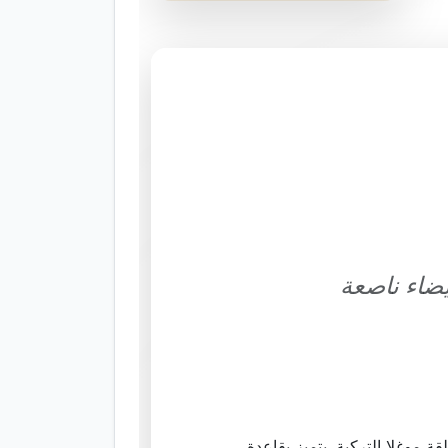
يضاء ناصعة
ة موغلا التركية. يتميز بقاعدة