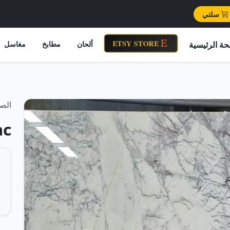
سلتي
ETSY STORE
حة الرئيسية
ألحان
مطابخ
مغاسل
الصف
ac