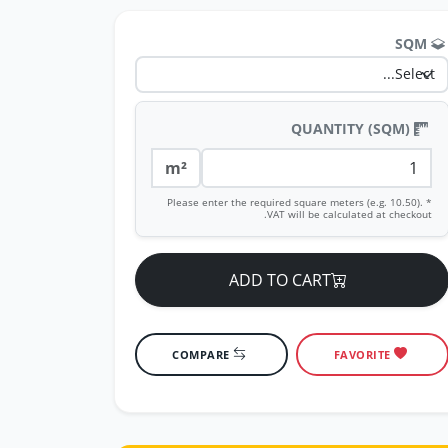
SQM
QUANTITY (SQM)
m²
* Please enter the required square meters (e.g. 10.50).
VAT will be calculated at checkout.
ADD TO CART
COMPARE
FAVORITE