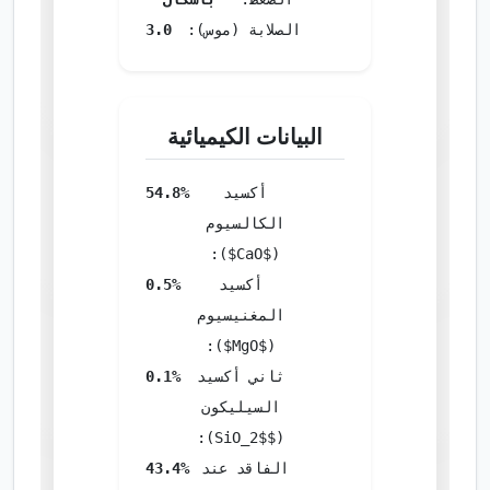
الصلابة (موس):
3.0
البيانات الكيميائية
أكسيد
54.8%
الكالسيوم
($CaO$):
أكسيد
0.5%
المغنيسيوم
($MgO$):
ثاني أكسيد
0.1%
السيليكون
($SiO_2$):
الفاقد عند
43.4%