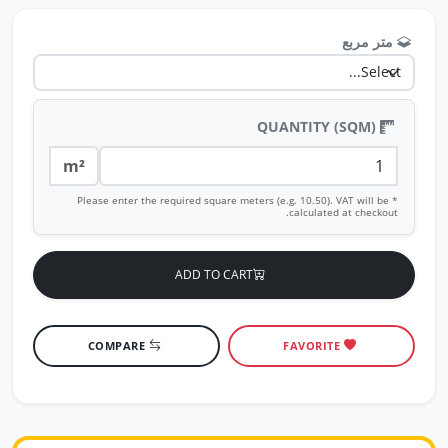
متر مربع
QUANTITY (SQM)
m²
* Please enter the required square meters (e.g. 10.50). VAT will be
calculated at checkout.
ADD TO CART
COMPARE
FAVORITE