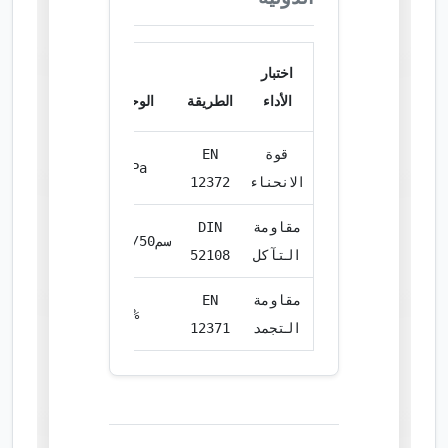
اختبار
الأداء
الطريقة
الوحدة
النتيجة
قوة
EN
14.20
MPa
الانحناء
12372
مقاومة
DIN
سم³/50سم²
18.60
التآكل
52108
مقاومة
EN
0.01
%
التجمد
12371