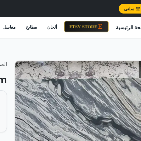
سلتي
ETSY STORE
حة الرئيسية
ألحان
مطابخ
مغاسل
الصف
am