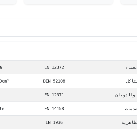
اء
المنهج الدولي
ال
نحناء
EN 12372
a
تآكل
DIN 52108
0cm²
والذوبان
EN 12371
دمات
EN 14158
le
ظاهرية
EN 1936