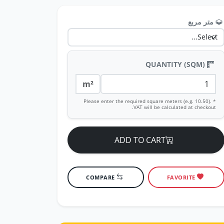
متر مربع
QUANTITY (SQM)
m²
* Please enter the required square meters (e.g. 10.50).
VAT will be calculated at checkout.
ADD TO CART
COMPARE
FAVORITE