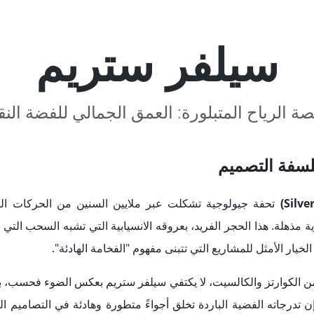
سيلفر ستريم
ة الرياح المتبلورة: العمق الجمالي للفضة النق
لسفة التصميم
تحفة جيولوجية تشكلت عبر ملايين السنين من الحركات الت
مذهلة. هذا الحجر الفريد، بعروقه الانسيابية التي تشبه السحب التي 
خيار الأمثل للمشاريع التي تتبنى مفهوم "الفخامة الهادئة".
ن الكوارتز والكالسيت، لا يكتفي سيلفر ستريم بعكس الضوء فحسب، 
ن تدرجاته الفضية الباردة تخلق أجواءً متطورة وهادئة في التصاميم الد