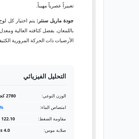
تعبيراً عصرياً مهيباً.
جودة ماربل سنتر:
باللمعان. بفضل كثافته العالية ومعدل
الأرضيات ذات الحركة المرورية الكثيف
التحليل الفيزيائي
الوزن النوعي:
2780 كجم/م³
امتصاص الماء:
9%
مقاومة الضغط:
122.10 MPa
صلابة موس:
4.0 Mohs