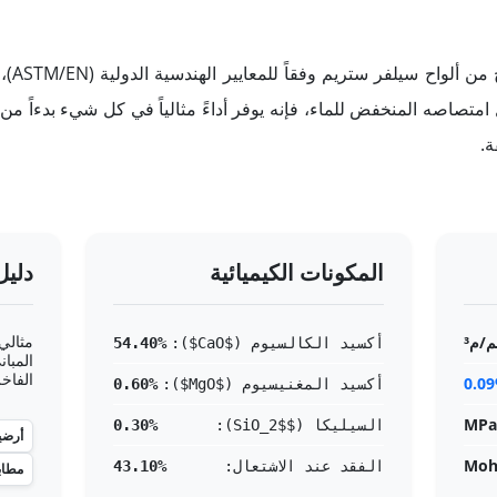
يتم ا
 امتصاصه المنخفض للماء، فإنه يوفر أداءً مثالياً في كل شيء بدءاً من 
ة.
المكونات الكيميائية
دليل
مثالي
أكسيد الكالسيوم ($CaO$):
54.40%
المبا
الفاخ
0.0
أكسيد المغنيسيوم ($MgO$):
0.60%
السيليكا ($SiO_2$):
0.30%
أرضي
الفقد عند الاشتعال:
43.10%
مطاب