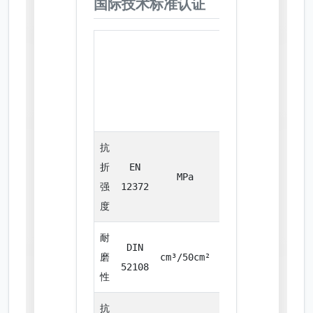
国际技术标准认证
性
能
国际
参
测试
测试
数
方法
单位
值
抗
折
EN
MPa
16.20
强
12372
度
耐
DIN
磨
cm³/50cm²
17.80
52108
性
抗