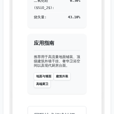
二氧化硅
0.30%
($SiO_2$):
烧失量:
43.10%
应用指南
推荐用于高流量地面铺装、顶
级建筑外墙干挂、奢华卫浴空
间以及现代厨房台面。
地面与墙面
建筑外装
高端厨卫