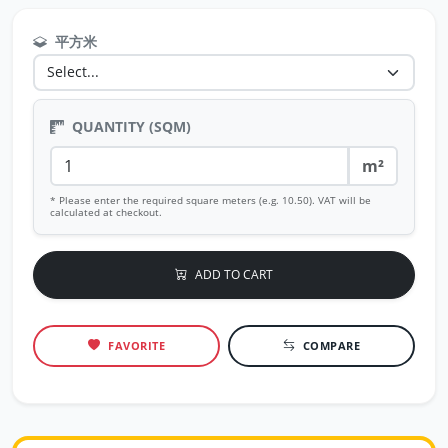
平方米
QUANTITY (SQM)
m²
* Please enter the required square meters (e.g. 10.50). VAT will be
calculated at checkout.
ADD TO CART
FAVORITE
COMPARE