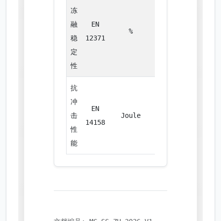
冻
融
EN
%
0.01
稳
12371
定
性
抗
冲
EN
击
Joule
5.10
14158
性
能