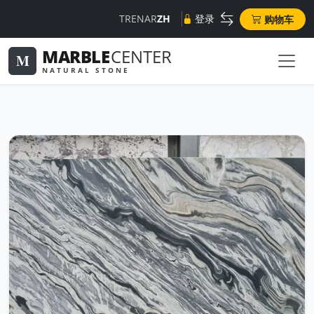
TR
EN
AR
ZH
登录
购物车
MARBLE
CENTER
M
NATURAL STONE