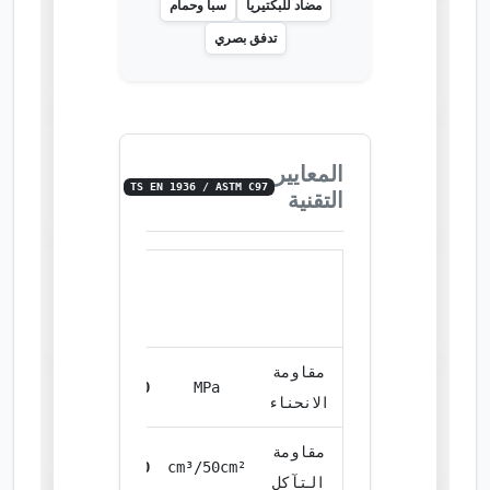
مضاد للبكتيريا
سبا وحمام
تدفق بصري
المعايير
TS EN 1936 / ASTM C97
التقنية
معايير
الأداء
الوحدة
القيمة
مقاومة
11.40
MPa
الانحناء
مقاومة
19.20
cm³/50cm²
التآكل