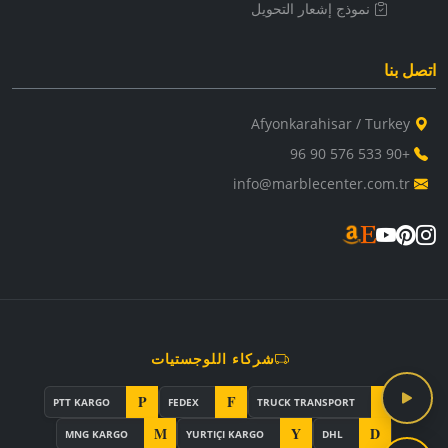
نموذج إشعار التحويل
اتصل بنا
Afyonkarahisar / Turkey
+90 533 576 90 96
info@marblecenter.com.tr
شركاء اللوجستيات
P
F
T
PTT KARGO
FEDEX
TRUCK TRANSPORT
M
Y
D
MNG KARGO
YURTIÇI KARGO
DHL