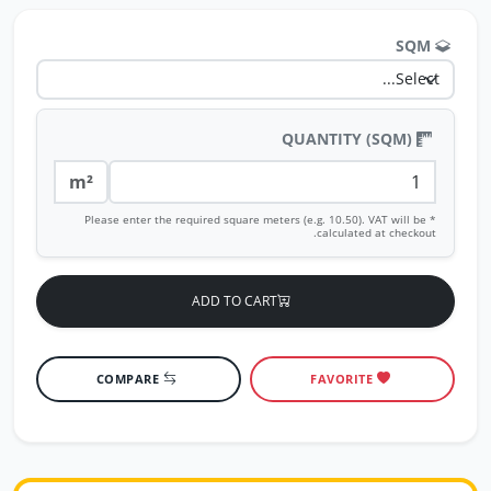
SQM
QUANTITY (SQM)
m²
* Please enter the required square meters (e.g. 10.50). VAT will be
calculated at checkout.
ADD TO CART
COMPARE
FAVORITE