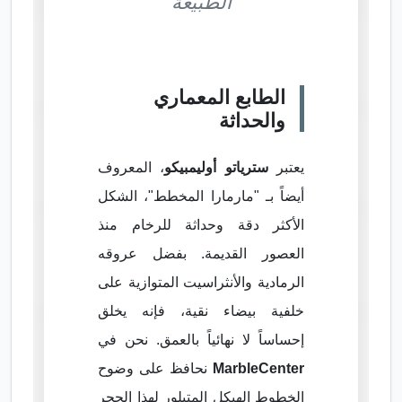
الطبيعة
الطابع المعماري
والحداثة
يعتبر
سترياتو أوليمبيكو
، المعروف
أيضاً بـ "مارمارا المخطط"، الشكل
الأكثر دقة وحداثة للرخام منذ
العصور القديمة. بفضل عروقه
الرمادية والأنثراسيت المتوازية على
خلفية بيضاء نقية، فإنه يخلق
إحساساً لا نهائياً بالعمق. نحن في
MarbleCenter
نحافظ على وضوح
الخطوط الهيكل المتبلور لهذا الحجر