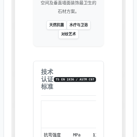
空间及垂直墙面装饰最卫生的
石材方案。
天然抗菌
水疗与卫浴
对纹艺术
技术
认证
TS EN 1936 / ASTM C97
标准
性能参数
测试
项目
单位
值
抗弯强度
MPa
11.40