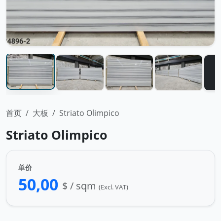
首页
大板
Striato Olimpico
Striato Olimpico
单价
50,00
$ / sqm
(Excl. VAT)