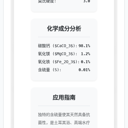
莫氏硬度:
3.0
化学成分分析
碳酸钙 ($CaCO_3$):
98.1%
氧化镁 ($MgCO_3$):
1.2%
氧化铁 ($Fe_2O_3$):
0.1%
含硫量 (S):
0.01%
应用指南
独特的含硫量使其天然具备抗
菌性，是土耳其浴、高端水疗