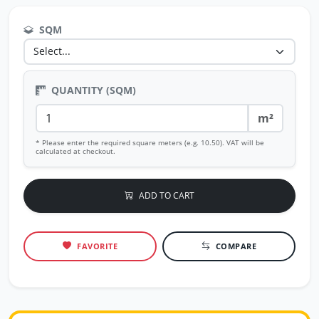
SQM
QUANTITY (SQM)
m²
* Please enter the required square meters (e.g. 10.50). VAT will be
calculated at checkout.
ADD TO CART
FAVORITE
COMPARE