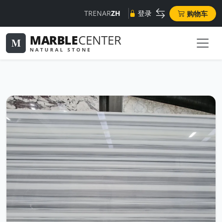
TR
EN
AR
ZH
登录
购物车
MARBLE
CENTER
M
NATURAL STONE