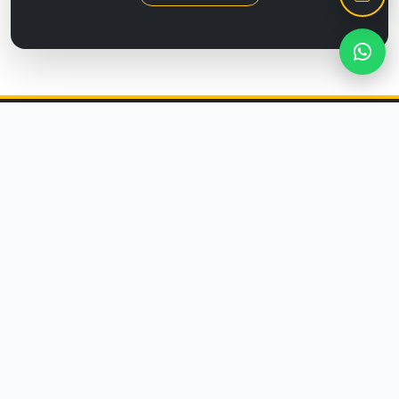
KURUMSAL
Hakkımızda
Üyelik Sözleşmesi
Gizlilik Sözleşmesi
Mesafeli Satış Sözleşmesi
İptal & İade Koşulları
MÜŞTERİ SERVİSİ