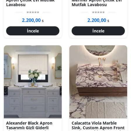
Lavabosu
Mutfak Lavabosu
2.200,00
2.200,00
$
$
İncele
İncele
Alexander Black Apron
Calacatta Viola Marble
Tasarımlı Gizli Giderli
Sink, Custom Apron Front