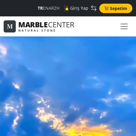
TR
EN
AR
ZH
Giriş Yap
Sepetim
MARBLE
CENTER
M
NATURAL STONE