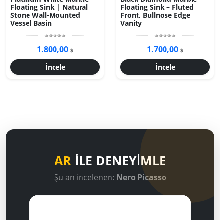
Floating Sink | Natural
Floating Sink – Fluted
Stone Wall-Mounted
Front, Bullnose Edge
Vessel Basin
Vanity
1.800,00
1.700,00
$
$
İncele
İncele
AR
İLE DENEYİMLE
Şu an incelenen:
Nero Picasso