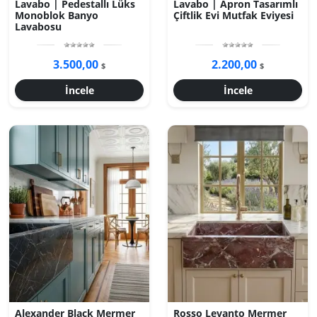
Lavabo | Pedestallı Lüks
Lavabo | Apron Tasarımlı
Monoblok Banyo
Çiftlik Evi Mutfak Eviyesi
Lavabosu
3.500,00
2.200,00
$
$
İncele
İncele
Alexander Black Mermer
Rosso Levanto Mermer