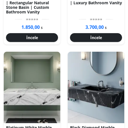
| Rectangular Natural
| Luxury Bathroom Vanity
Stone Basin | Custom
Bathroom Vanity
1.850,00
3.700,00
$
$
İncele
İncele
Platinum White Marble
Black Diamond Marble