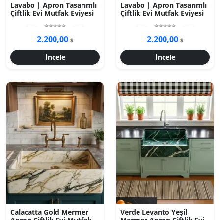
Lavabo | Apron Tasarımlı
Lavabo | Apron Tasarımlı
Çiftlik Evi Mutfak Eviyesi
Çiftlik Evi Mutfak Eviyesi
2.200,00
2.200,00
$
$
İncele
İncele
Calacatta Gold Mermer
Verde Levanto Yeşil
Apron Çiftlik Evi Mutfak
Mermer Apron Çiftlik Evi